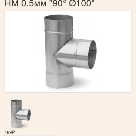
НМ 0.5мм "90° Ø100"
469